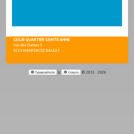
CESJB QUARTIER SAINTE ANNE
rue des Dames 5
6224 WANFERCEE BAULET
&
© 2012 - 2026
Typographiste
Croquis