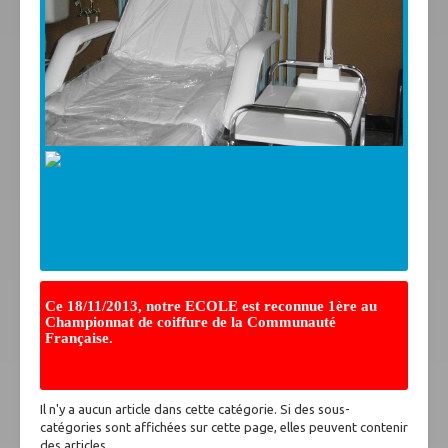
Formations
1er degré commn
1er degré différencié
2° et 3° degrés COIFFURE
2° et 3° degrés CONSTRUCTION
2° degré SERVICES SOCIAUX
3° degré PUERICULTURE
En pratique
Contacts
Contacts
Localisation
Nous atteindre
Visite virtuelle
Ce 18/11/2013, notre ECOLE est reconnue 1ère au
Inscriptions
Championnat de coiffure de la Communauté
Française.
Restaurant scolaire
Activités
Récentes
Il n'y a aucun article dans cette catégorie. Si des sous-
En cours
catégories sont affichées sur cette page, elles peuvent contenir
En projet
des articles.