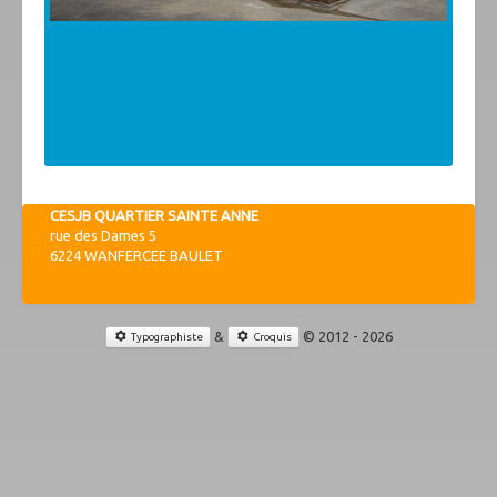
CESJB QUARTIER SAINTE ANNE
rue des Dames 5
6224 WANFERCEE BAULET
&
© 2012 - 2026
Typographiste
Croquis