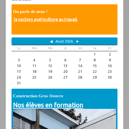
On parle de nous
Vidéos
On parle de nous !
Photos
la section puériculture au travail.
Archives
Spécificités
Projet citoyen
◀
Aout 2026
►
Partenaires
Lu
Ma
Me
Je
Ve
Sa
Di
1
2
Association des parents
3
4
5
6
7
8
9
Anciens
10
11
12
13
14
15
16
Liens utiles
17
18
19
20
21
22
23
Téléchargements
24
25
26
27
28
29
30
31
Construction Gros Oeuvre
Nos élèves en formation